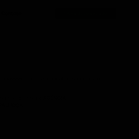
Contato
Área do colaborador
 à
idosos
, com idade igual ou superior a 65
r em contato com a
AGÊNCIA
PALHOÇA.