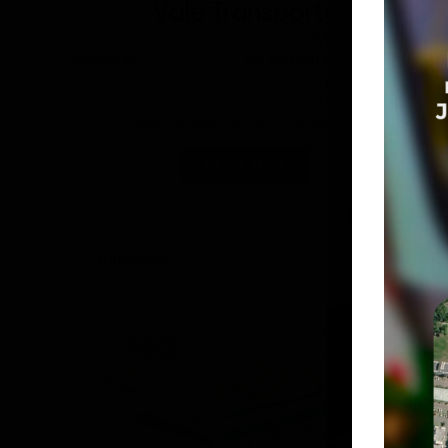
Vale Transporte
Os cartões Vale Transporte são
destinados a
empresas
e emitidos pela
METROPOLIS
. A 1ª via dos
cartões Vale-transporte é cedida através de contrato
de comodato (concessão de uso), ou seja, sem custo
para o empregado ou empregador.
SAIBA MAIS
Bilhetagem