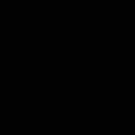
Documentos para Ca
eira de Matos, nº
Comprovante de residência;
 de Palhoça.
Carteira de identidade;
CPF;
E-mail;
Cobertura Jotur/Biguaçu/San
Somente o usuário pode reno
Validade de 3 anos;
Vencimento sempre na data d
Taxa de 1ª via: Gratuito;
Taxa de 2ª via: R$ 19,00.