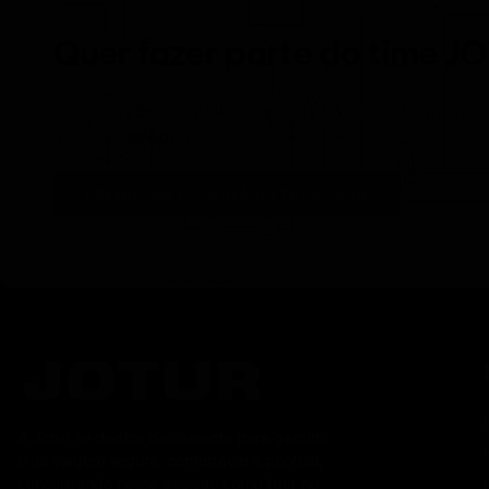
Quer fazer parte do time J
Toque no botão abaixo e preencha nosso formulário 
de talentos Jotur:
PREENCHER FORMULÁRIO PARA VAGA
A Jotur se dedica diariamente para garantir
uma viagem segura, confortável e pontual,
consolidando nossa posição como líder no