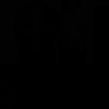
tur
re a Jotur
sos serviços
idades