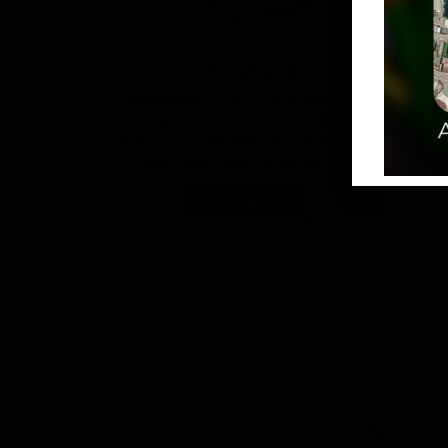
Professor
Destinado
somente à
Professores
.
Para
solicitar
o seu cartão é necessário entrar em
contato com a
AGÊNCIA JOTUR
localizada
no
MERCADO PÚBLICO DE PALHOÇA.
SAIBA MAIS