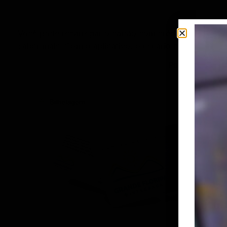
Você pode recarregar o cartão com créditos de transpo
saber mais! Com o aplicativo, o usuário não tem mais a
Para maiores i
Bilhetagem