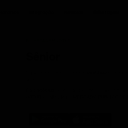
Horários
Integração
Notícias
Bilhetagem
BILHETAGEM JOTUR
Sênior
O passe eletrônico Sênior é
destinado
somente
anos.
Para
solicitar
o seu cartão é necessário entra
JOTUR
localizada no
MERCADO PÚBLICO DE 