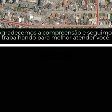
Sênior
O passe eletrônico Sênior é
destinado
somente
à
idosos
, com idade igual ou superior a 65 anos. Para
solicitar o seu cartão é necessário entrar em contato
com a
AGÊNCIA JOTUR
localizada no
MERCADO
PÚBLICO DE PALHOÇA
.
SAIBA MAIS