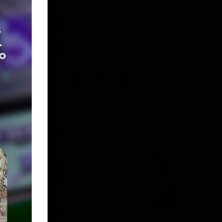
Estudante
Destinado
somente
à estudantes
.
Para solicitar o seu cartão é necessário entrar em
contato com a
AGÊNCIA JOTUR
localizada no
MERCADO PÚBLICO DE PALHOÇA
ou na
METROPOLIS
.
SAIBA MAIS
Bilhetagem