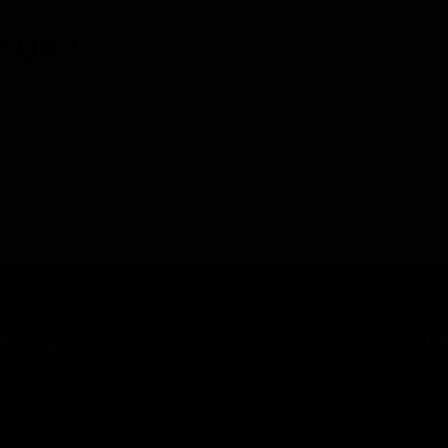
OTUR?
para fazer parte do time
Navegação
Jo
Home
Sob
Horários dos ônibus
Nos
Integração
Nov