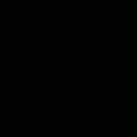
Confira o Endereço e contato da
Central da JOTUR
Mercado Público de Palhoça – Endereço: Rua Caetano Silv
2605 – Sala 01 – Centro – Palhoça – SC
Ponto de referência: Ao lado da Clínica Ciência do Centro
Atendimento de segunda à sexta-feira: 07:00 às 18:00
Fone: (48) 3279-3200