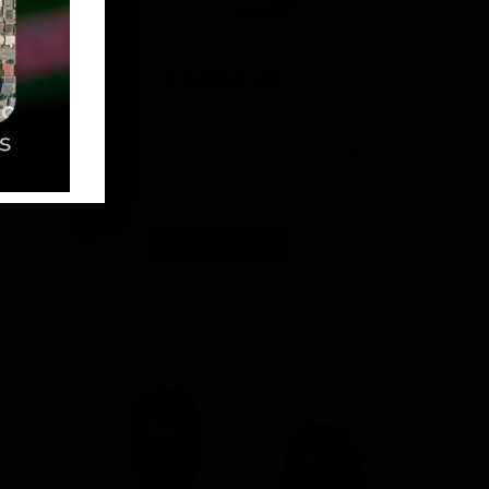
Especial
O passe eletrônico Especial é
destinado
somente
a
pessoa com deficiência (PcD).
Para solicitar o seu
cartão é necessário entrar em contato com a
AGÊNCIA
JOTUR
localizada no
MERCADO PÚBLICO DE
PALHOÇA
.
SAIBA MAIS