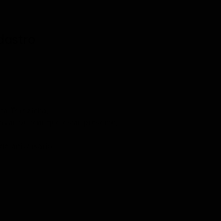
dastro
ta Terezinha;
var ou tem que estar presente;
e aniversário.