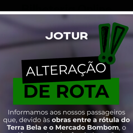
Bilheteria Online
rte coletivo pelo celular. Basta acessar o aplicativo toca
 necessidade de vir até a Jotur ou de ir até o Terminal de
nformações, navegue abaixo e escolha o tipo de cartão 
Bilhetagem