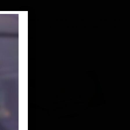
ndo aqui
Kim 2.0
. Baixe o aplicativo em seu celular para
 Integração do Centro (Ticen) para recarregar o cartão.
correspondente:
Bilhetagem