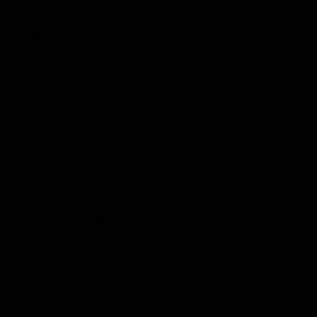
Taxa de 2ª via: R$ 19,00.
Documentos para Recadastro
Cartão estudante;
Comprovante de matrícula ou atestado de frequência
escolar atualizado;
Bilheteria Online
Você pode recarregar o cartão com créditos de transporte
coletivo pelo celular. Basta acessar o aplicativo tocando aqui
Kim 2.0
. Baixe o aplicativo em seu celular para saber mais! Com
o aplicativo, o usuário não tem mais a necessidade de vir até a
Jotur ou de ir até o Terminal de Integração do Centro (Ticen)
para recarregar o cartão.