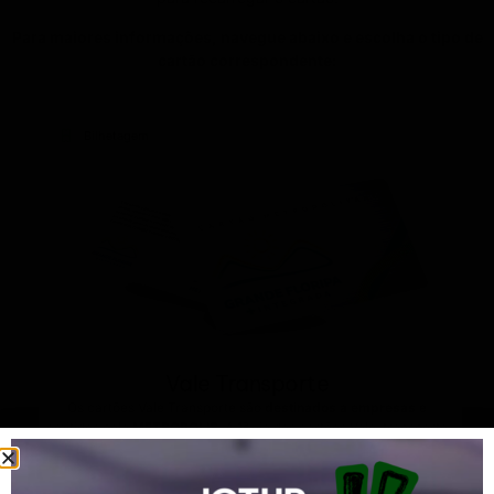
Para maiores informações, navegue abaixo e escolha o tipo de
cartão correspondente:
Bilhetagem
Vale Transporte
Os cartões Vale Transporte são
destinados a empresas
e
emitidos pela
METROPOLIS
. A 1ª via dos cartões Vale-transporte
é cedida através de contrato de comodato (concessão de uso),
ou seja, sem custo para o empregado ou empregador.