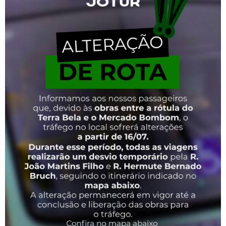
SAIBA MAIS
Bilhetagem
Cidadão
O
cartão cidadão
é um meio de oferecer maior comodidade e
conveniência ao passageiro, pois diminui o tempo gasto no
embarque, facilita o pagamento da passagem e desconta
sempre o valor exato da tarifa.