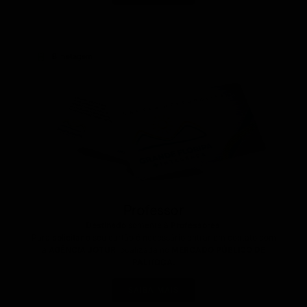
Bilhetagem
Professor
Destinado
somente à
Professores
.
Para
solicitar
o seu cartão é necessário entrar em contato com
a
AGÊNCIA JOTUR
localizada no
MERCADO PÚBLICO DE
PALHOÇA.
SAIBA MAIS