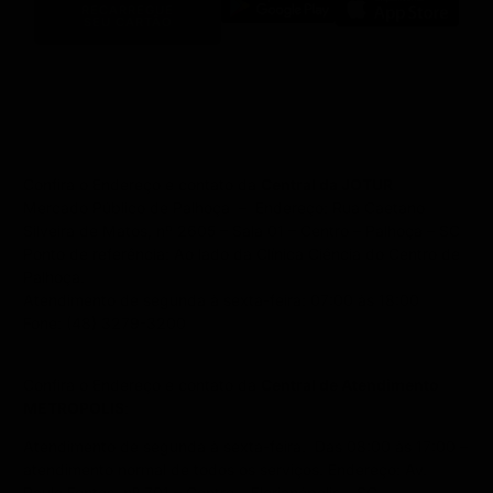
RECARREGUE
SEU CARTÃO
Confira o Endereço e contato da
Central da JOTUR
Mercado Público de Palhoça – Endereço: Rua Caetano
Silveira de Matos, nº 2605 – Sala 01 – Centro – Palhoça – SC
Ponto de referência: Ao lado da Clínica Ciência do Centro de
Palhoça.
Atendimento de segunda à sexta-feira: 07:00 às 18:00
Fone: (48) 3279-3200
Confira o Endereço e contato da
Central de Atendimento
METROPOLIS
:
Atendimento de segunda à sexta-feira. Das 08:00 às 17:00 –
atendimento normal de todos os serviços. Endereço: Av.
Paulo Fontes, nº 701 – Centro – Florianópolis – SC