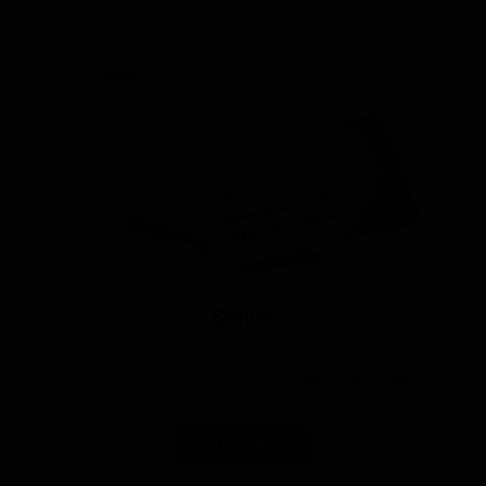
Bilhetagem
Sênior
O passe eletrônico Sênior é
destinado
somente
à idosos
, com
idade igual ou superior a 65 anos. Para solicitar o seu cartão é
necessário entrar em contato com a
AGÊNCIA JOTUR
localizada no
MERCADO PÚBLICO DE PALHOÇA
.
SAIBA MAIS