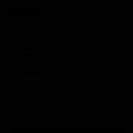
Estudante
O passe eletrônico Estudante é
destinado
somente
à
estudantes
.
Para
solicitar
o seu cartão é necessário entrar em contato
com a
AGÊNCIA JOTUR
localizada no
MERCADO PÚBLICO
DE PALHOÇA
ou na
METROPOLIS
.
A recarga pode ser feita diretamente na
AGÊNCIA
JOTUR
localizada no MERCADO PÚBLICO DE PALHOÇA,
através de nossos Agentes de vendas que possuem as
MÁQUINAS POS JOTUR on-line, localizadas em em pontos
estratégicos em nossas áreas de atuação.
A recarga também é feita pela
METROPOLIS
, localizada no
TERMINAL TICEN
no centro de Florianópolis, ou
clicando no
botão
abaixo para recarga online: