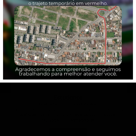
SAIBA MAIS
Bilhetagem
Estudante
Destinado
somente
à estudantes
.
Para solicitar o seu cartão é necessário entrar em contato com a
AGÊNCIA JOTUR
localizada no
MERCADO PÚBLICO DE
PALHOÇA
ou na
METROPOLIS
.
SAIBA MAIS