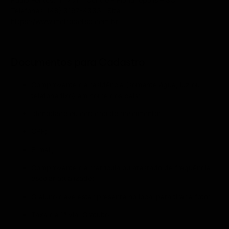
Telefones: (48) 3197-4333 Site:
https://www.metropolisc.com.br
Documentos para Cadastro
Comprovante de residência (somente água, luz ou
telefone fixo) em nome dos pais;
Identidade ou certidão de nascimento;
CPF;
E-mail;
Comprovante de matrícula ou atestado de frequência
escolar atualizado;
O aluno deve estar presente no local para tirar a foto;
Taxa de 1ª via: Gratuito.