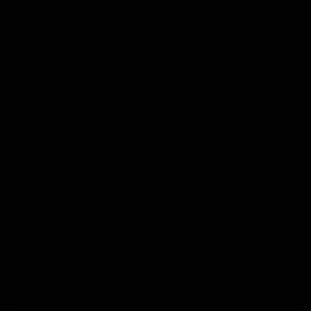
Facebook
Twitter
WhatsApp
Email
jotur
Newsletter
Recebe em primeira mão os nossos avisos, novidades,