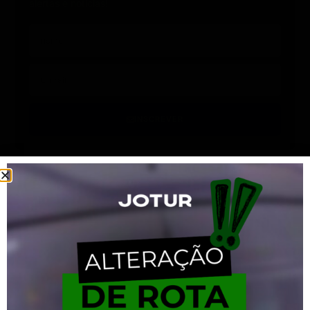
alertas e notícias!
INSCREVER
Últimos avisos
Pinheira Novos Horários
agosto 5, 2026
Você Sabia? Conexão Pinheira Municipal
com o Centro de Florianópolis!