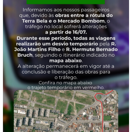
julho 21, 2026
Nova Linha Executiva 0388
julho 9, 2026
ALTERAÇÃO DE ITINERÁRIO – LINHA
CIDADE UNIVERSITÁRIA
junho 15, 2026
Alteração da Linhas MORRETES / PONTE
DO IMARUIM
junho 12, 2026