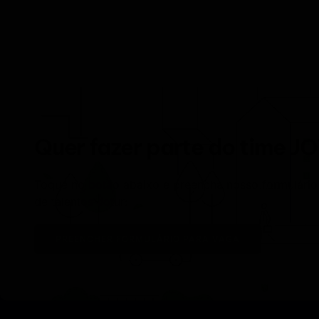
Quer fazer parte do time J
Toque no botão abaixo e preencha nosso formulário 
de talentos Jotur:
PREENCHER FORMULÁRIO PARA VAGA