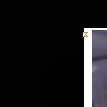
itinerário. O ponto inicial e final da
junho 15, 2026