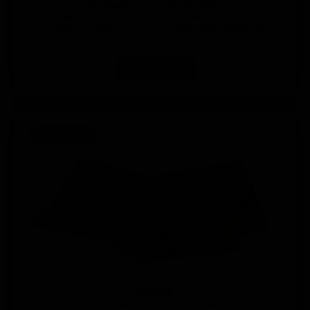
Destinado
somente à
Professores
.
Para
solicitar
o seu cartão é necessário entrar em contato com
a
AGÊNCIA JOTUR
localizada no
MERCADO PÚBLICO DE
PALHOÇA.
SAIBA MAIS
Bilhetagem
Sênior
O passe eletrônico Sênior é
destinado
somente
à idosos
, com