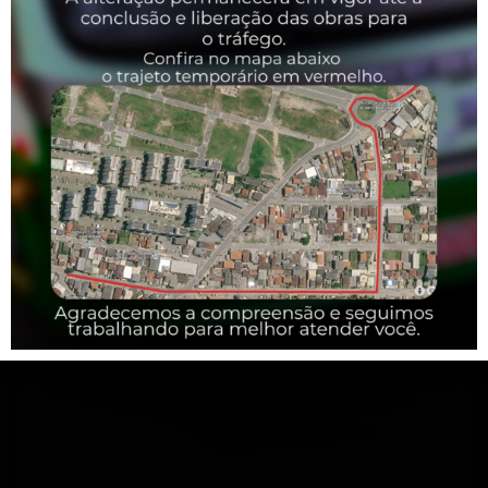
Vale Transporte
Os cartões Vale Transporte são
destinados a empresas
e emitidos
pela
METROPOLIS
. A 1ª via dos cartões Vale-transporte é cedida
através de contrato de comodato (concessão de uso), ou seja, sem
custo para o empregado ou empregador.
SAIBA MAIS
Bilhetagem