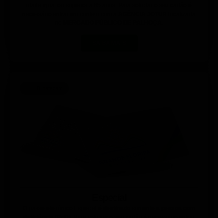
idade igual ou superior a 65 anos. Para solicitar o seu cartão é
necessário entrar em contato com a
AGÊNCIA JOTUR
localizada
no
MERCADO PÚBLICO DE PALHOÇA
.
SAIBA MAIS
Bilhetagem
Especial
O passe eletrônico Especial é
destinado
somente
a pessoa com
deficiência (PcD).
Para solicitar o seu cartão é necessário entrar