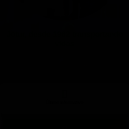
Jotur, desde 1962 transportando
vidas
Sua viagem e seu conforto são sempre nossa prioridade. Nos
empenhamos para garantir qualidade em cada trajeto.
Último informativo