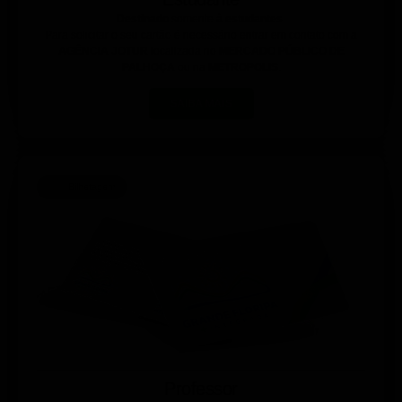
Destinado
somente
à estudantes
.
Para solicitar o seu cartão é necessário entrar em contato com a
AGÊNCIA JOTUR
localizada no
MERCADO PÚBLICO DE
PALHOÇA
ou na
METROPOLIS
.
SAIBA MAIS
Bilhetagem
Professor