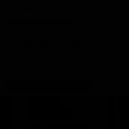
COMO FUNCIONA A INTEGRAÇÃO?
INTEGRAÇÃO JOTUR
A integração permite ao passageiro deslocar-se de
Palhoça
para
Florianópolis
,
São José
ou
Biguaçu,
pagando o valor
de
uma tarifa
intermunicipal apenas. É possível realizar a
integração dentro de um período de 120 minutos (contada a
partir do horário de registro do cartão nos veículos e/ou
catracas TICEN).
CONFIRA MAIS SOBRE A INTEGRAÇÃO
Confira os últimos avisos e