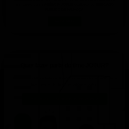
em contato com a
AGÊNCIA JOTUR
localizada no
MERCADO
PÚBLICO DE PALHOÇA
.
SAIBA MAIS
Quer fazer parte do time JOTUR?
Toque no botão abaixo e preencha nosso formulário para
fazer parte do time de talentos Jotur:
PREENCHER FORMULÁRIO PARA VAGA