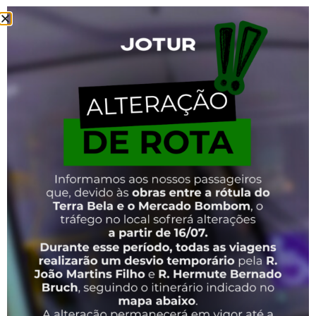
Você pode recarregar o cartão com créditos de transporte coletivo
pelo celular. Basta acessar o aplicativo tocando aqui
Kim 2.0
. Baixe
o aplicativo em seu celular para saber mais! Com o aplicativo, o
usuário não tem mais a necessidade de vir até a Jotur ou de ir até
o Terminal de Integração do Centro (Ticen) para recarregar o
cartão.
Para maiores informações, navegue abaixo e escolha o tipo
de cartão correspondente:
Bilhetagem