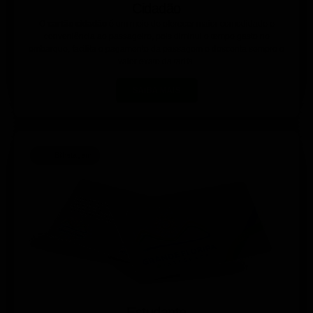
Cidadão
O
cartão cidadão
é um meio de oferecer maior comodidade e
conveniência ao passageiro, pois diminui o tempo gasto no
embarque, facilita o pagamento da passagem e desconta sempre o
valor exato da tarifa.
SAIBA MAIS
Bilhetagem
Estudante